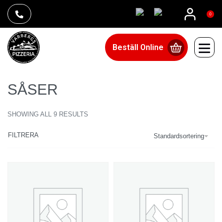
0
Beställ Online
SÅSER
SHOWING ALL 9 RESULTS
FILTRERA
Standardsortering