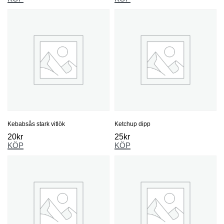
Kebabsås stark vitlök
Ketchup dipp
20
kr
25
kr
KÖP
KÖP