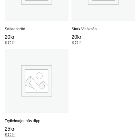
Salladsbröd
Stark Vitlöksås
20
kr
20
kr
KÖP
KÖP
Tryffelmajonnäs dipp
25
kr
KÖP