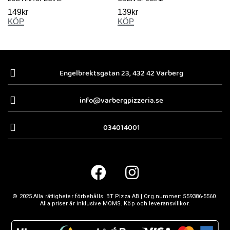
149
kr
139
kr
KÖP
KÖP
Engelbrektsgatan 23, 432 42 Varberg
info@varbergpizzeria.se
034014001
© 2025 Alla rättigheter förbehålls.
BT Pizza AB
| Org.nummer:
559386-5560
.
Alla priser är inklusive MOMS. Köp och leveransvillkor.