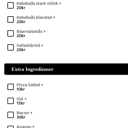
Kebabsås stark vitlök +
20
kr
Kebabsås blandad +
20
kr
Bearnaisesås +
20
kr
Salladsbröd +
20
kr
Extra Ingredienser
Pizza Sallad +
10
kr
Ost +
15
kr
Bacon +
30
kr
Ananas +