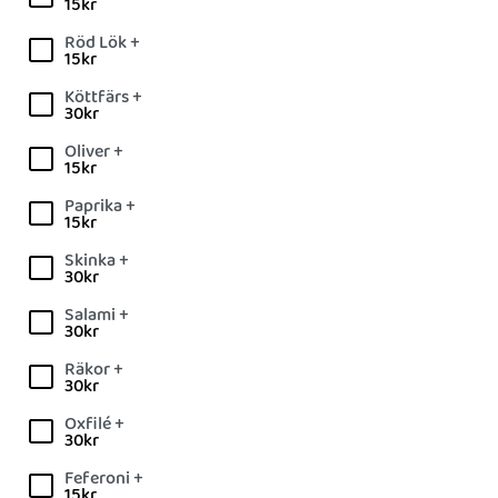
15
kr
Röd Lök +
15
kr
Köttfärs +
30
kr
Oliver +
15
kr
Paprika +
15
kr
Skinka +
30
kr
Salami +
30
kr
Räkor +
30
kr
Oxfilé +
30
kr
Feferoni +
15
kr