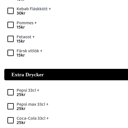
Kebab fläskkött +
30
kr
Pommes +
15
kr
Fetaost +
15
kr
Färsk vitlök +
15
kr
Extra Drycker
Pepsi 33cl +
25
kr
Pepsi max 33cl +
25
kr
Coca-Cola 33cl +
25
kr