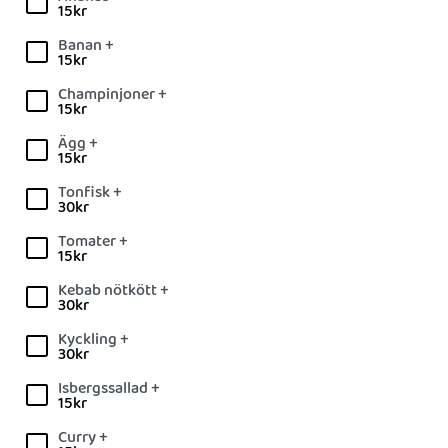
15
kr
Banan +
15
kr
Champinjoner +
15
kr
Ägg +
15
kr
Tonfisk +
30
kr
Tomater +
15
kr
Kebab nötkött +
30
kr
Kyckling +
30
kr
Isbergssallad +
15
kr
Curry +