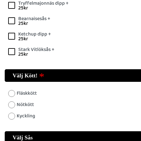
Tryffelmajonnäs dipp +
25
kr
Bearnaisesås +
25
kr
Ketchup dipp +
25
kr
Stark Vitlöksås +
25
kr
Välj Kött!
Fläskkött
Nötkött
Kyckling
Välj Sås