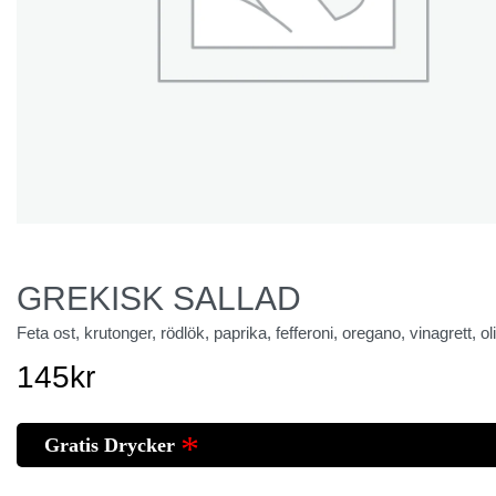
GREKISK SALLAD
Feta ost, krutonger, rödlök, paprika, fefferoni, oregano, vinagrett, ol
145
kr
Gratis Drycker