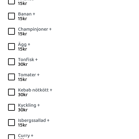
15
kr
Banan +
15
kr
Champinjoner +
15
kr
Ägg +
15
kr
Tonfisk +
30
kr
Tomater +
15
kr
Kebab nötkött +
30
kr
Kyckling +
30
kr
Isbergssallad +
15
kr
Curry +