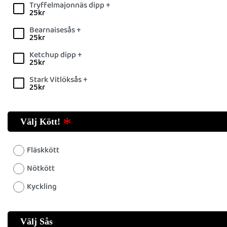
Tryffelmajonnäs dipp +
25
kr
Bearnaisesås +
25
kr
Ketchup dipp +
25
kr
Stark Vitlöksås +
25
kr
Välj Kött!
Fläskkött
Nötkött
Kyckling
Välj Sås