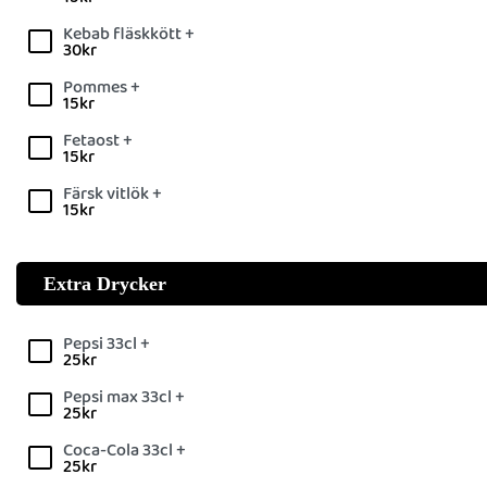
Kebab fläskkött +
30
kr
Pommes +
15
kr
Fetaost +
15
kr
Färsk vitlök +
15
kr
Extra Drycker
Pepsi 33cl +
25
kr
Pepsi max 33cl +
25
kr
Coca-Cola 33cl +
25
kr