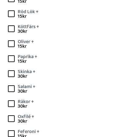
15
kr
Röd Lök +
15
kr
Köttfärs +
30
kr
Oliver +
15
kr
Paprika +
15
kr
Skinka +
30
kr
Salami +
30
kr
Räkor +
30
kr
Oxfilé +
30
kr
Feferoni +
15
kr