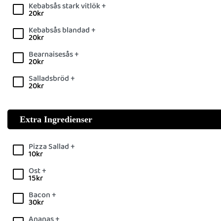
Kebabsås stark vitlök +
20
kr
Kebabsås blandad +
20
kr
Bearnaisesås +
20
kr
Salladsbröd +
20
kr
Extra Ingredienser
Pizza Sallad +
10
kr
Ost +
15
kr
Bacon +
30
kr
Ananas +