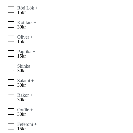
Röd Lök +
15
kr
Köttfärs +
30
kr
Oliver +
15
kr
Paprika +
15
kr
Skinka +
30
kr
Salami +
30
kr
Räkor +
30
kr
Oxfilé +
30
kr
Feferoni +
15
kr