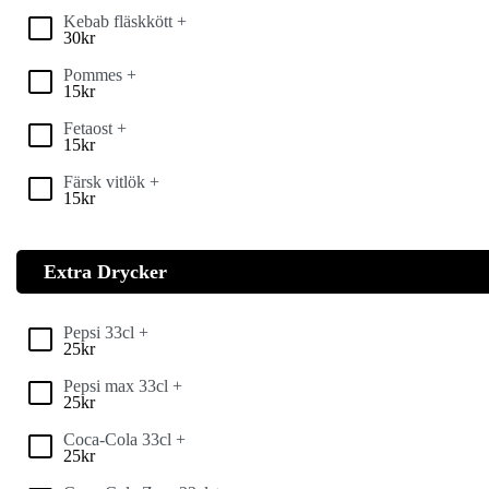
Kebab fläskkött +
30
kr
Pommes +
15
kr
Fetaost +
15
kr
Färsk vitlök +
15
kr
Extra Drycker
Pepsi 33cl +
25
kr
Pepsi max 33cl +
25
kr
Coca-Cola 33cl +
25
kr