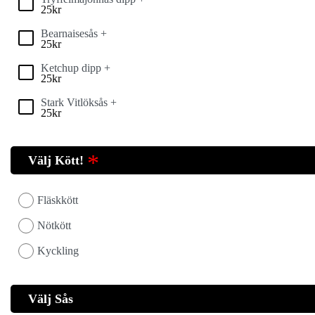
25
kr
Bearnaisesås +
25
kr
Ketchup dipp +
25
kr
Stark Vitlöksås +
25
kr
Välj Kött!
Fläskkött
Nötkött
Kyckling
Välj Sås