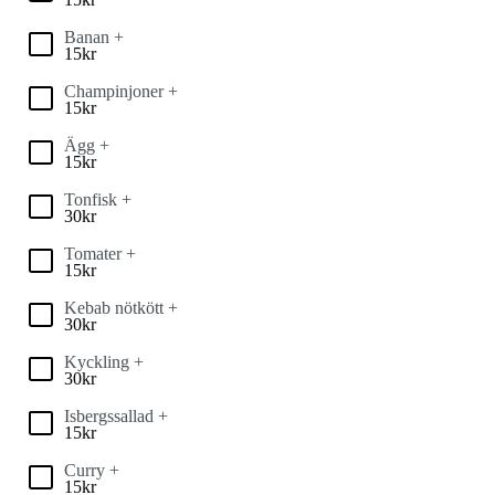
Banan +
15
kr
Champinjoner +
15
kr
Ägg +
15
kr
Tonfisk +
30
kr
Tomater +
15
kr
Kebab nötkött +
30
kr
Kyckling +
30
kr
Isbergssallad +
15
kr
Curry +
15
kr