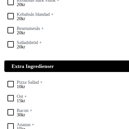
Kebabsås stark vitlök +
20
kr
Kebabsås blandad +
20
kr
Bearnaisesås +
20
kr
Salladsbröd +
20
kr
Extra Ingredienser
Pizza Sallad +
10
kr
Ost +
15
kr
Bacon +
30
kr
Ananas +
15
kr