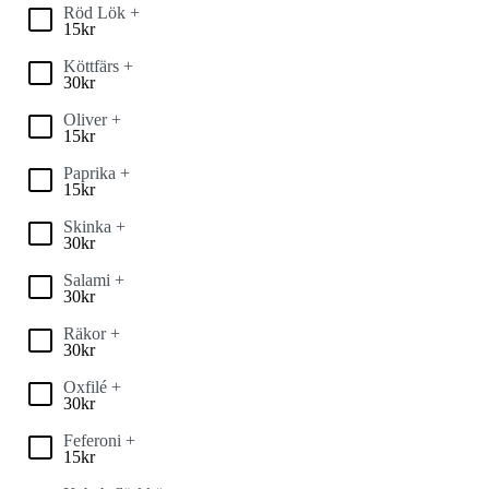
Röd Lök +
15
kr
Köttfärs +
30
kr
Oliver +
15
kr
Paprika +
15
kr
Skinka +
30
kr
Salami +
30
kr
Räkor +
30
kr
Oxfilé +
30
kr
Feferoni +
15
kr