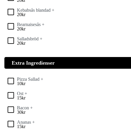
20
kr
Kebabsås blandad +
20
kr
Bearnaisesås +
20
kr
Salladsbröd +
20
kr
Extra Ingredienser
Pizza Sallad +
10
kr
Ost +
15
kr
Bacon +
30
kr
Ananas +
15
kr