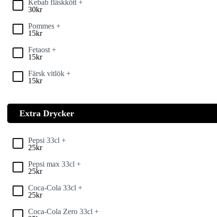
Kebab fläskkött +
30
kr
Pommes +
15
kr
Fetaost +
15
kr
Färsk vitlök +
15
kr
Extra Drycker
Pepsi 33cl +
25
kr
Pepsi max 33cl +
25
kr
Coca-Cola 33cl +
25
kr
Coca-Cola Zero 33cl +