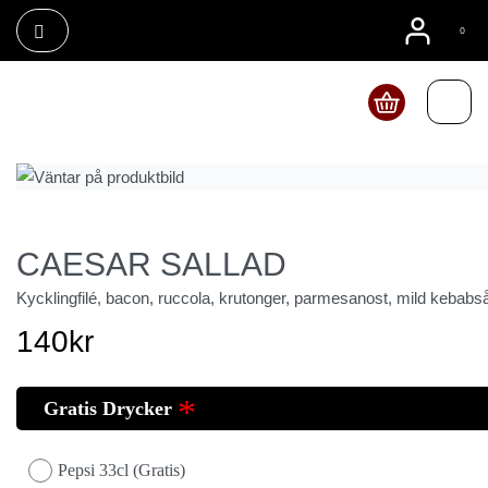
0
Beställ Online
CAESAR SALLAD
Kycklingfilé, bacon, ruccola, krutonger, parmesanost, mild kebabs
140
kr
Gratis Drycker
Pepsi 33cl (Gratis)