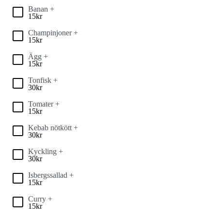
Banan +
15
kr
Champinjoner +
15
kr
Ägg +
15
kr
Tonfisk +
30
kr
Tomater +
15
kr
Kebab nötkött +
30
kr
Kyckling +
30
kr
Isbergssallad +
15
kr
Curry +
15
kr