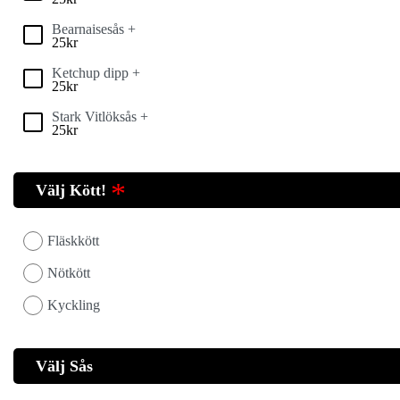
Bearnaisesås +
25
kr
Ketchup dipp +
25
kr
Stark Vitlöksås +
25
kr
Välj Kött!
Fläskkött
Nötkött
Kyckling
Välj Sås